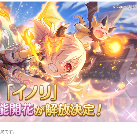
務局です。