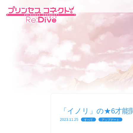
「イノリ」の★6才能
2023.11.25
すべて
アップデート