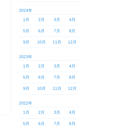
2024年
1月
2月
3月
4月
5月
6月
7月
8月
9月
10月
11月
12月
ー
2023年
1月
2月
3月
4月
5月
6月
7月
8月
9月
10月
11月
12月
2022年
1月
2月
3月
4月
5月
6月
7月
8月