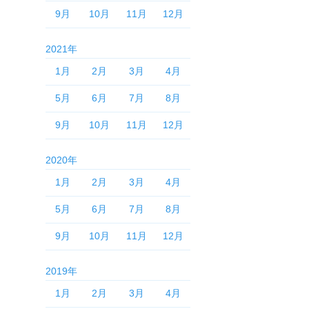
9月
10月
11月
12月
2021年
1月
2月
3月
4月
5月
6月
7月
8月
9月
10月
11月
12月
2020年
1月
2月
3月
4月
5月
6月
7月
8月
9月
10月
11月
12月
2019年
1月
2月
3月
4月