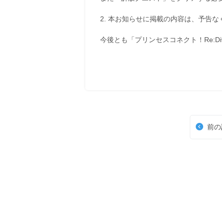
2. 本お知らせに掲載の内容は、予告
今後とも「プリンセスコネクト！Re:D
前の