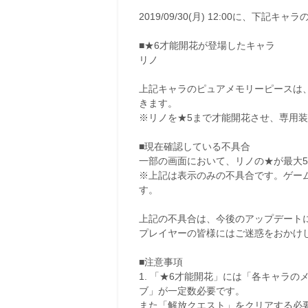
2019/09/30(月) 12:00に、下記
■★6才能開花が登場したキャラ
リノ
上記キャラのピュアメモリーピースは、メイ
きます。
※リノを★5まで才能開花させ、専用
■現在確認している不具合
一部の画面において、リノの★が最大
※上記は表示のみの不具合です。ゲー
す。
上記の不具合は、今後のアップデート
プレイヤーの皆様にはご迷惑をおかけ
■注意事項
1. 「★6才能開花」には「各キャラ
ブ」が一定数必要です。
また「解放クエスト」をクリアする必