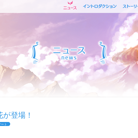
花が登場！
デート