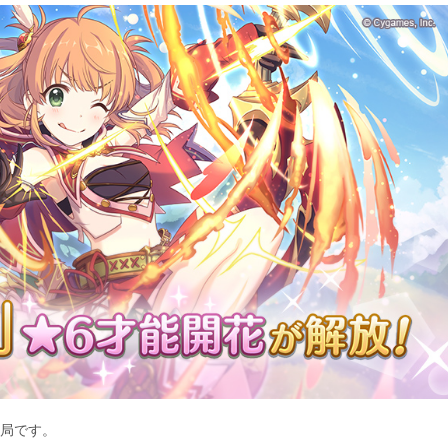
務局です。