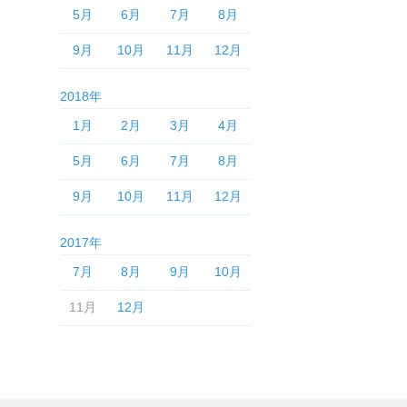
5月
6月
7月
8月
9月
10月
11月
12月
2018年
1月
2月
3月
4月
5月
6月
7月
8月
9月
10月
11月
12月
2017年
7月
8月
9月
10月
11月
12月