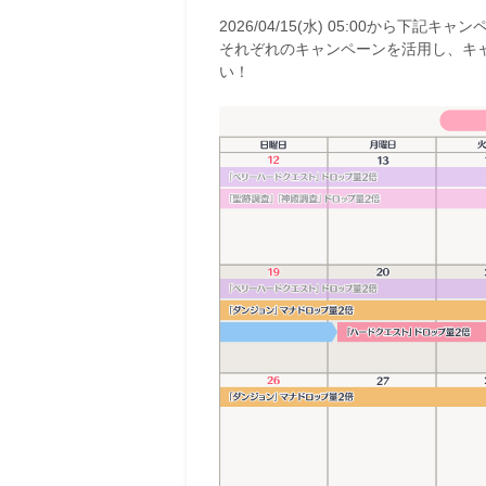
2026/04/15(水) 05:00から下
それぞれのキャンペーンを活用し、キ
い！