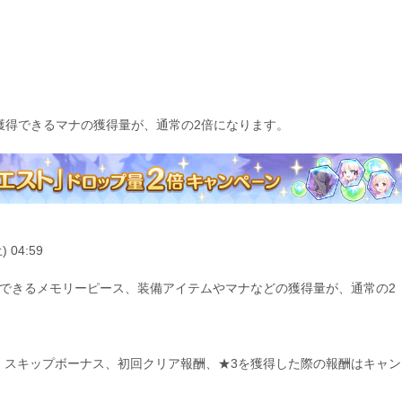
獲得できるマナの獲得量が、通常の2倍になります。
) 04:59
獲得できるメモリーピース、装備アイテムやマナなどの獲得量が、通常の2
絆Pt、スキップボーナス、初回クリア報酬、★3を獲得した際の報酬はキャン