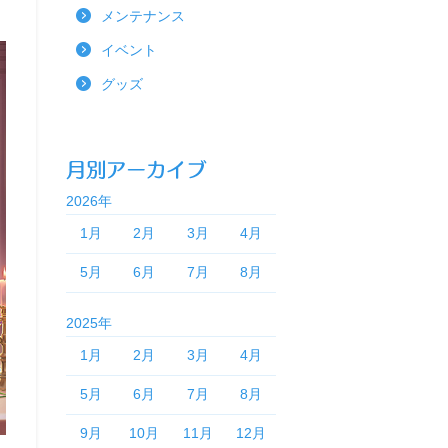
メンテナンス
イベント
グッズ
2026年
1月
2月
3月
4月
5月
6月
7月
8月
2025年
1月
2月
3月
4月
5月
6月
7月
8月
9月
10月
11月
12月