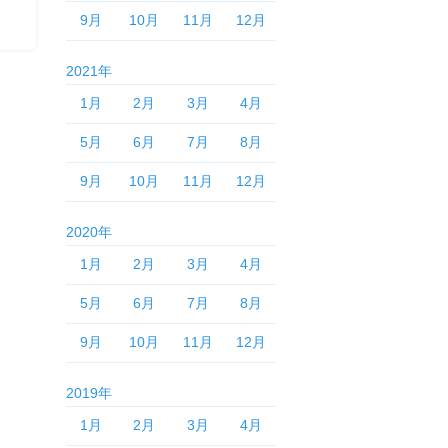
9月
10月
11月
12月
2021年
1月
2月
3月
4月
5月
6月
7月
8月
9月
10月
11月
12月
2020年
1月
2月
3月
4月
5月
6月
7月
8月
9月
10月
11月
12月
2019年
1月
2月
3月
4月