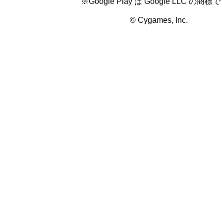
※Google Play は Google LLC の商標
© Cygames, Inc.