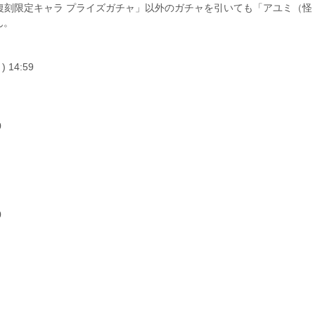
復刻限定キャラ プライズガチャ」以外のガチャを引いても「アユミ（怪
ん。
) 14:59
0
0