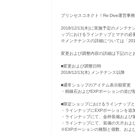
プリンセスコネクト！Re:Dive運営事
2018/12/13(木)に実施予定の
ップにおけるラインナップとマナの必
※メンテナンスの詳細については「2018
変更および調整内容の詳細は下記のと
■変更および調整日時
2018/12/13(木) メンテナンス以降
■通常ショップのアイテム表示順変更
・精錬石およびEXPポーションの並び
■限定ショップにおけるラインナップ
・ラインナップにEXPポーションを追
・ラインナップにて、金枠装備および
・ラインナップにて、装備の欠片およ
※EXPポーションの種類と個数、およ