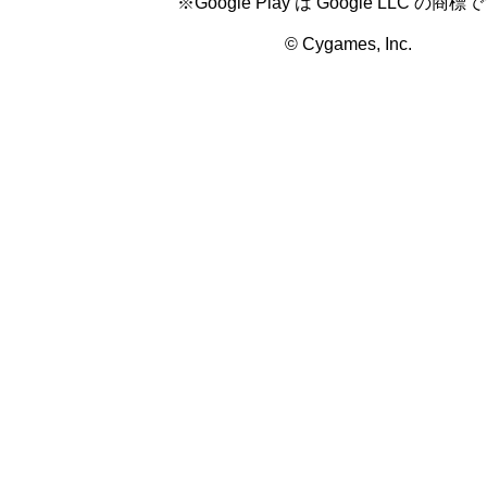
※Google Play は Google LLC の商標
© Cygames, Inc.