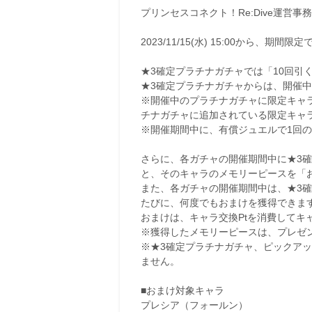
プリンセスコネクト！Re:Dive運営事
2023/11/15(水) 15:00から、
★3確定プラチナガチャでは「10回引
★3確定プラチナガチャからは、開催
※開催中のプラチナガチャに限定キャ
チナガチャに追加されている限定キャ
※開催期間中に、有償ジュエルで1回
さらに、各ガチャの開催期間中に★3
と、そのキャラのメモリーピースを「
また、各ガチャの開催期間中は、★3
たびに、何度でもおまけを獲得できま
おまけは、キャラ交換Ptを消費してキ
※獲得したメモリーピースは、プレゼ
※★3確定プラチナガチャ、ピックア
ません。
■おまけ対象キャラ
プレシア（フォールン）