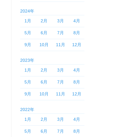
2024年
1月
2月
3月
4月
5月
6月
7月
8月
9月
10月
11月
12月
2023年
1月
2月
3月
4月
5月
6月
7月
8月
9月
10月
11月
12月
2022年
1月
2月
3月
4月
5月
6月
7月
8月