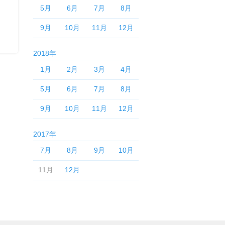
5月
6月
7月
8月
9月
10月
11月
12月
2018年
1月
2月
3月
4月
5月
6月
7月
8月
9月
10月
11月
12月
2017年
7月
8月
9月
10月
11月
12月