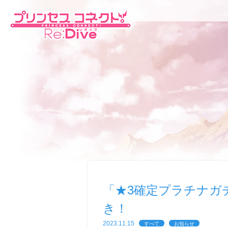
「★3確定プラチナガ
き！
2023.11.15
すべて
お知らせ