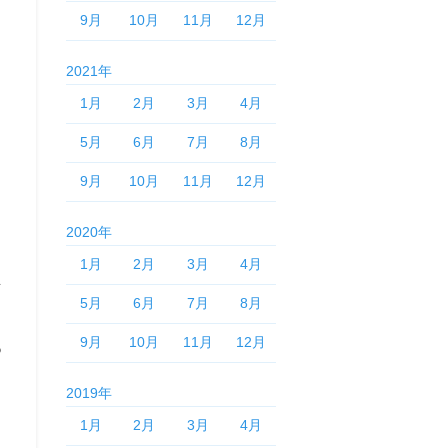
9月
10月
11月
12月
2021年
1月
2月
3月
4月
5月
6月
7月
8月
9月
10月
11月
12月
2020年
1月
2月
3月
4月
を
5月
6月
7月
8月
9月
10月
11月
12月
あ
2019年
1月
2月
3月
4月