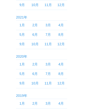
9月
10月
11月
12月
2021年
1月
2月
3月
4月
5月
6月
7月
8月
9月
10月
11月
12月
2020年
1月
2月
3月
4月
5月
6月
7月
8月
9月
10月
11月
12月
2019年
1月
2月
3月
4月