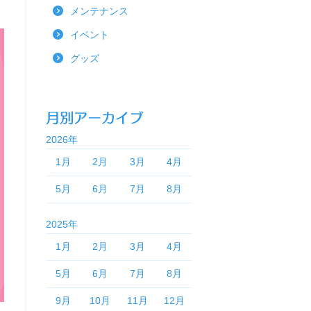
メンテナンス
イベント
グッズ
2026年
1月
2月
3月
4月
5月
6月
7月
8月
2025年
1月
2月
3月
4月
5月
6月
7月
8月
9月
10月
11月
12月