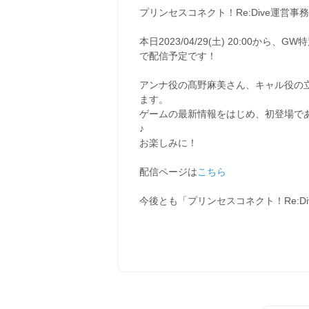
プリンセスコネクト！Re:Dive運営事
本日2023/04/29(土) 20:00から、G
で配信予定です！
アンナ役の髙野麻美さん、キャル役の
ます。
ゲームの最新情報をはじめ、初登場で
♪
お楽しみに！
配信ページは
こちら
今後とも「プリンセスコネクト！Re:D