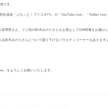
務局です。
W特別生放送「ぷちっと！プリコネTV」が「YouTube Live」「Twitter Live
立花理香さん、リリ役の鈴木みのりさんをお迎えしてGW特番をお届け
ある鈴木みのりさんについて掘り下げるバラエティコーナーもあります
ive」をよろしくお願いいたします。