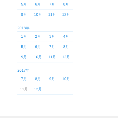
5月
6月
7月
8月
9月
10月
11月
12月
2018年
1月
2月
3月
4月
5月
6月
7月
8月
9月
10月
11月
12月
2017年
7月
8月
9月
10月
11月
12月