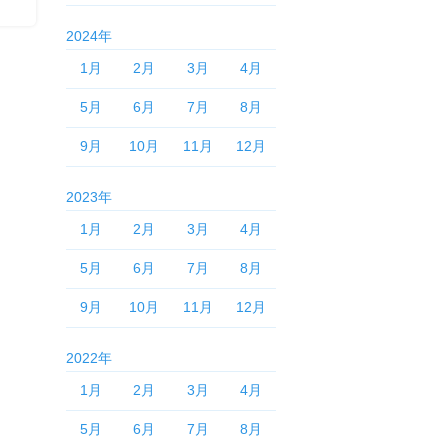
2024年
1月
2月
3月
4月
5月
6月
7月
8月
9月
10月
11月
12月
2023年
1月
2月
3月
4月
5月
6月
7月
8月
9月
10月
11月
12月
2022年
1月
2月
3月
4月
5月
6月
7月
8月