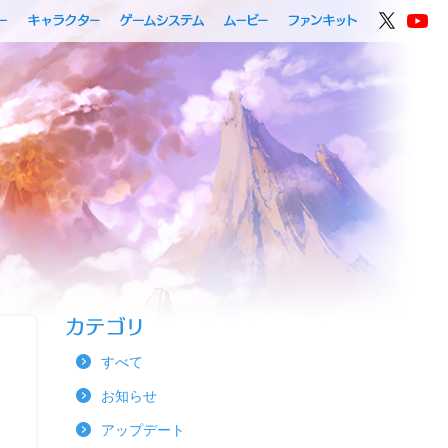
すべて
お知らせ
アップデート