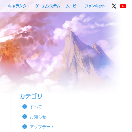
すべて
お知らせ
アップデート