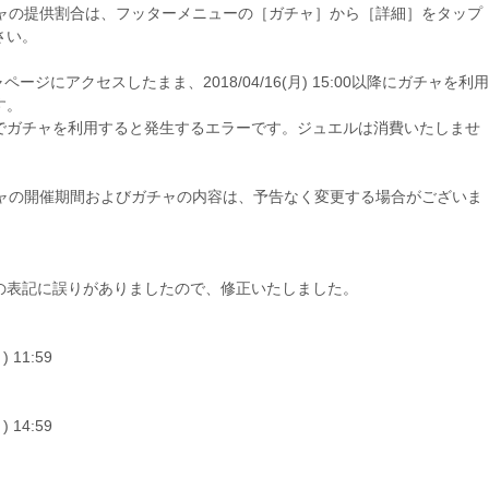
チャの提供割合は、フッターメニューの［ガチャ］から［詳細］をタップ
さい。
からガチャページにアクセスしたまま、2018/04/16(月) 15:00以降にガチャを利用
す。
でガチャを利用すると発生するエラーです。ジュエルは消費いたしませ
チャの開催期間およびガチャの内容は、予告なく変更する場合がございま
の表記に誤りがありましたので、修正いたしました。
) 11:59
) 14:59