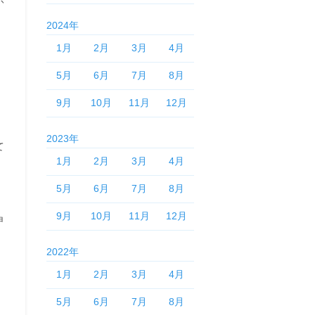
2024年
1月
2月
3月
4月
5月
6月
7月
8月
9月
10月
11月
12月
2023年
て
1月
2月
3月
4月
5月
6月
7月
8月
9月
10月
11月
12月
申
2022年
1月
2月
3月
4月
5月
6月
7月
8月