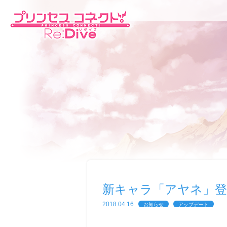
新キャラ「アヤネ」登場！！【
2018.04.16
お知らせ
アップデート