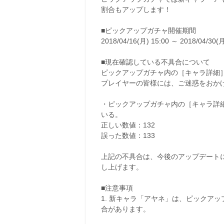
割合もアップします！
■ピックアップガチャ開催期間
2018/04/16(月) 15:00 ～ 2018/04/30(月
■現在確認している不具合について
ピックアップガチャ内の［キャラ詳細
プレイヤーの皆様には、ご迷惑をおか
・ピックアップガチャ内の［キャラ詳
いる。
正しい数値：132
誤った数値：133
上記の不具合は、今後のアップデート
し上げます。
■注意事項
1. 新キャラ「アヤネ」は、ピックア
合があります。