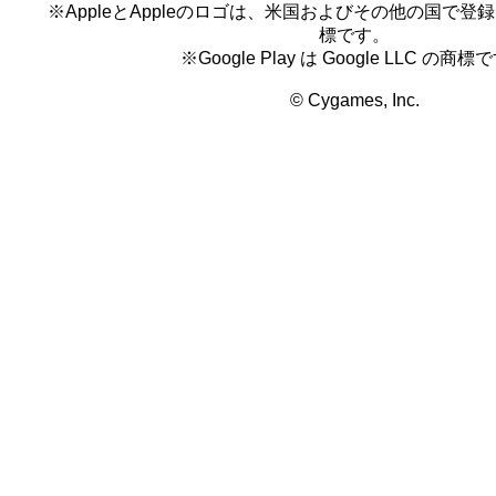
※AppleとAppleのロゴは、米国およびその他の国で登録され
(7) 本著作物を、法令または公序良俗に違
標です。
り利用すること
※Google Play は Google LLC の商標
(8) 本著作物を、法令または公序良俗に違
© Cygames, Inc.
イトなどにおいて利用すること
(9) その他、本著作物を当社が不適切であ
法により利用すること
第3条 （許諾の取り消し）
当社が、禁止事項に違反すると判断する本
を発見した場合、理由のいかんにかかわら
を取り消すことができるものとします。こ
本著作物の利用者はただちに本著作物およ
のすべてを廃棄または抹消しなければなり