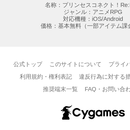
転用することはできません。
名称：プリンセスコネクト！Re:D
・ファンキット（壁紙、SNS用アイコン、
ジャンル：アニメRPG
対応機種：iOS/Android
ー）
価格：基本無料（一部アイテム課
第2条 （禁止事項）
以下に記載する事項を禁止いたします。
公式トップ
このサイトについて
プライ
(1) 本著作物を、第三者に譲渡・売買・貸
(2) 本著作物を、商用または営利目的で利
利用規約・権利表記
違反行為に対する
(3) 本著作物を、当社および第三者への誹
として利用すること
推奨端末一覧
FAQ・お問い合
(4) 本著作物を、過度な加工または改変し
(5) 本著作物を、本コンテンツ以外の商品
の宣伝を目的として利用すること
(6) 本著作物に付随する商標、著作権表示
はこれらに改変を加えること