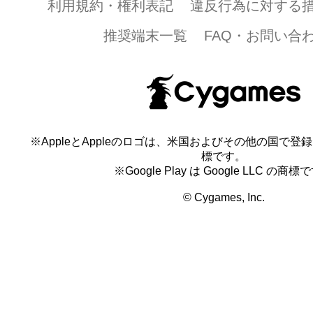
利用規約・権利表記
違反行為に対する
(3) 本著作物を、当社および第三者への誹
として利用すること
推奨端末一覧
FAQ・お問い合
(4) 本著作物を、過度な加工または改変し
(5) 本著作物を、本コンテンツ以外の商品
の宣伝を目的として利用すること
(6) 本著作物に付随する商標、著作権表示
はこれらに改変を加えること
※AppleとAppleのロゴは、米国およびその他の国で登録され
(7) 本著作物を、法令または公序良俗に違
標です。
り利用すること
※Google Play は Google LLC の商標
(8) 本著作物を、法令または公序良俗に違
© Cygames, Inc.
イトなどにおいて利用すること
(9) その他、本著作物を当社が不適切であ
法により利用すること
第3条 （許諾の取り消し）