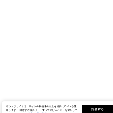
利用者に著作権などが譲渡されることはあ
第7条 （準拠法および合意管轄）
本著作物の利用に関しては、日本法が適用
し、当社と本著作物の利用者との間で紛争
合、東京地方裁判所を第一審の専属的合意
ます。
本ウェブサイトは、サイトの利便性の向上を目的にCookieを使
拒否する
用します。 同意する場合は、「すべて受け入れる」を選択して