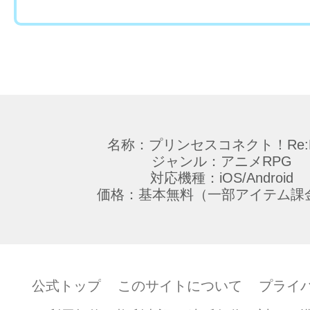
きない方および保護者の同意を得ていない
よる本著作物のダウンロードはご遠慮くだ
第1条 （本著作物）
利用できる本著作物は以下のとおりとし、
の本コンテンツに関する著作物を外部のサ
転用することはできません。
名称：プリンセスコネクト！Re:D
・ファンキット（壁紙、SNS用アイコン、
ジャンル：アニメRPG
対応機種：iOS/Android
ー）
価格：基本無料（一部アイテム課
第2条 （禁止事項）
以下に記載する事項を禁止いたします。
公式トップ
このサイトについて
プライ
(1) 本著作物を、第三者に譲渡・売買・貸
(2) 本著作物を、商用または営利目的で利