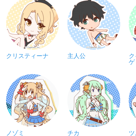
クリスティーナ
主人公
ク
ゲ
ノゾミ
チカ
ツ