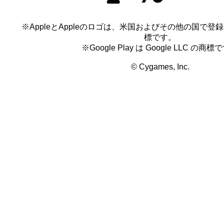
(6) 本著作物に付随する商標、著作権表示
はこれらに改変を加えること
※AppleとAppleのロゴは、米国およびその他の国で登録され
(7) 本著作物を、法令または公序良俗に違
標です。
り利用すること
※Google Play は Google LLC の商標
(8) 本著作物を、法令または公序良俗に違
© Cygames, Inc.
イトなどにおいて利用すること
(9) その他、本著作物を当社が不適切であ
法により利用すること
第3条 （許諾の取り消し）
当社が、禁止事項に違反すると判断する本
を発見した場合、理由のいかんにかかわら
を取り消すことができるものとします。こ
本著作物の利用者はただちに本著作物およ
のすべてを廃棄または抹消しなければなり