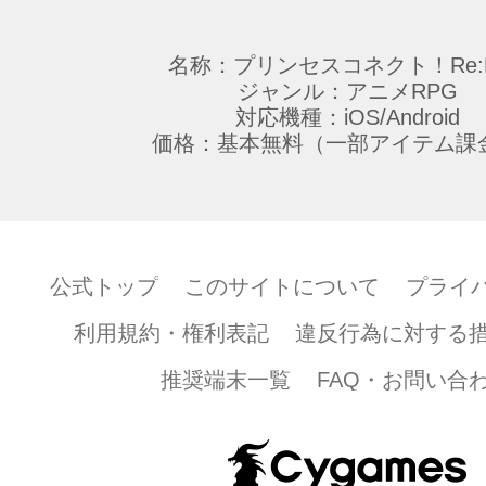
の本コンテンツに関する著作物を外部のサ
転用することはできません。
名称：プリンセスコネクト！Re:D
・ファンキット（壁紙、SNS用アイコン、
ジャンル：アニメRPG
対応機種：iOS/Android
ー）
価格：基本無料（一部アイテム課
第2条 （禁止事項）
以下に記載する事項を禁止いたします。
公式トップ
このサイトについて
プライ
(1) 本著作物を、第三者に譲渡・売買・貸
(2) 本著作物を、商用または営利目的で利
利用規約・権利表記
違反行為に対する
(3) 本著作物を、当社および第三者への誹
として利用すること
推奨端末一覧
FAQ・お問い合
(4) 本著作物を、過度な加工または改変し
(5) 本著作物を、本コンテンツ以外の商品
の宣伝を目的として利用すること