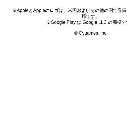
はこれらに改変を加えること
※AppleとAppleのロゴは、米国およびその他の国で登録され
(7) 本著作物を、法令または公序良俗に違
標です。
り利用すること
※Google Play は Google LLC の商標
(8) 本著作物を、法令または公序良俗に違
© Cygames, Inc.
イトなどにおいて利用すること
(9) その他、本著作物を当社が不適切であ
法により利用すること
第3条 （許諾の取り消し）
当社が、禁止事項に違反すると判断する本
を発見した場合、理由のいかんにかかわら
を取り消すことができるものとします。こ
本著作物の利用者はただちに本著作物およ
のすべてを廃棄または抹消しなければなり