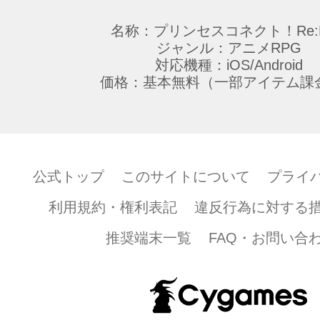
の本コンテンツに関する著作物を外部のサ
転用することはできません。
名称：プリンセスコネクト！Re:D
・ファンキット（壁紙、SNS用アイコン、
ジャンル：アニメRPG
対応機種：iOS/Android
ー）
価格：基本無料（一部アイテム課
第2条 （禁止事項）
以下に記載する事項を禁止いたします。
公式トップ
このサイトについて
プライ
(1) 本著作物を、第三者に譲渡・売買・貸
(2) 本著作物を、商用または営利目的で利
利用規約・権利表記
違反行為に対する
(3) 本著作物を、当社および第三者への誹
として利用すること
推奨端末一覧
FAQ・お問い合
(4) 本著作物を、過度な加工または改変し
(5) 本著作物を、本コンテンツ以外の商品
の宣伝を目的として利用すること
(6) 本著作物に付随する商標、著作権表示