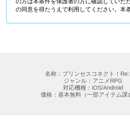
の方は本条件を保護者の方に確認していた
の同意を得たうえで利用してください。本
きない方および保護者の同意を得ていない
よる本著作物のダウンロードはご遠慮くだ
第1条 （本著作物）
利用できる本著作物は以下のとおりとし、
の本コンテンツに関する著作物を外部のサ
転用することはできません。
名称：プリンセスコネクト！Re:D
・ファンキット（壁紙、SNS用アイコン、
ジャンル：アニメRPG
対応機種：iOS/Android
ー）
価格：基本無料（一部アイテム課
第2条 （禁止事項）
以下に記載する事項を禁止いたします。