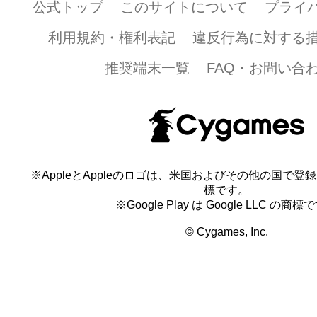
公式トップ
このサイトについて
プライ
(1) 本著作物を、第三者に譲渡・売買・貸
(2) 本著作物を、商用または営利目的で利
利用規約・権利表記
違反行為に対する
(3) 本著作物を、当社および第三者への誹
として利用すること
推奨端末一覧
FAQ・お問い合
(4) 本著作物を、過度な加工または改変し
(5) 本著作物を、本コンテンツ以外の商品
の宣伝を目的として利用すること
(6) 本著作物に付随する商標、著作権表示
はこれらに改変を加えること
※AppleとAppleのロゴは、米国およびその他の国で登録され
(7) 本著作物を、法令または公序良俗に違
標です。
り利用すること
※Google Play は Google LLC の商標
(8) 本著作物を、法令または公序良俗に違
© Cygames, Inc.
イトなどにおいて利用すること
(9) その他、本著作物を当社が不適切であ
法により利用すること