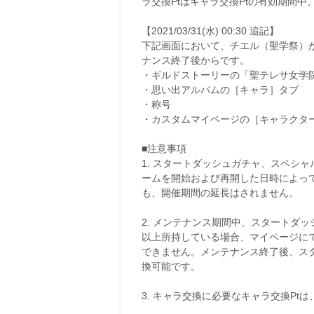
ラ交換Ptはキャラ交換Ptの有効期間中
【2021/03/31(水) 00:30 追記】
下記画面において、チエル（聖学祭）
ナンス終了後からです。
・ギルドストーリーの「聖テレサ女学
・思い出アルバムの［キャラ］タブ
・称号
・カスタムマイページの［キャラクタ
■注意事項
1. スタートダッシュガチャ、スペシ
ームを開始および再開した日時によっ
も、開催期間の延長はされません。
2. メンテナンス期間中、スタートダッ
以上所持している場合、マイページに
できません。メンテナンス終了後、ス
換可能です。
3. キャラ交換に必要なキャラ交換Pt