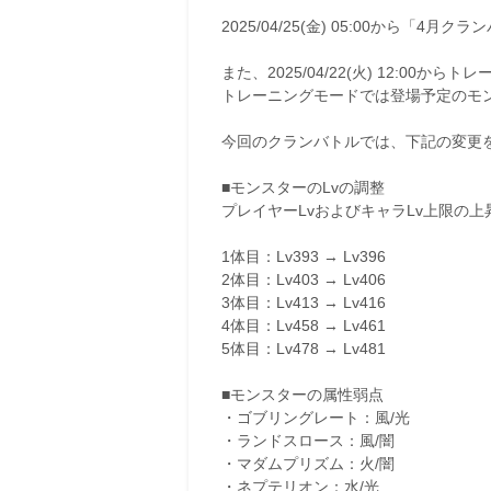
2025/04/25(金) 05:00から「4
また、2025/04/22(火) 12:00
トレーニングモードでは登場予定のモ
今回のクランバトルでは、下記の変更
■モンスターのLvの調整
プレイヤーLvおよびキャラLv上限の
1体目：Lv393 → Lv396
2体目：Lv403 → Lv406
3体目：Lv413 → Lv416
4体目：Lv458 → Lv461
5体目：Lv478 → Lv481
■モンスターの属性弱点
・ゴブリングレート：風/光
・ランドスロース：風/闇
・マダムプリズム：火/闇
・ネプテリオン：水/光